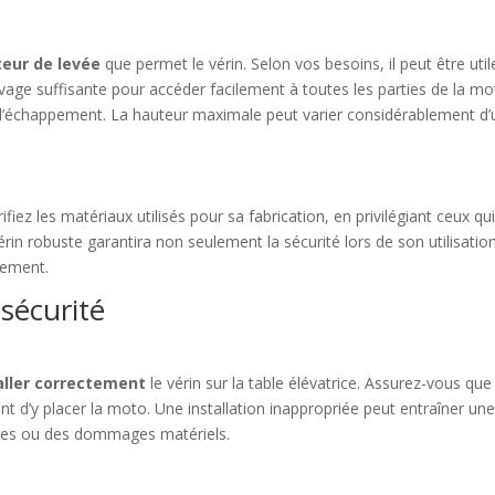
eur de levée
que permet le vérin. Selon vos besoins, il peut être util
vage suffisante pour accéder facilement à toutes les parties de la mo
e d’échappement. La hauteur maximale peut varier considérablement d’
rifiez les matériaux utilisés pour sa fabrication, en privilégiant ceux qu
érin robuste garantira non seulement la sécurité lors de son utilisatio
pement.
 sécurité
aller correctement
le vérin sur la table élévatrice. Assurez-vous que
ant d’y placer la moto. Une installation inappropriée peut entraîner un
ures ou des dommages matériels.