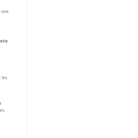
e une
moto
.
 les
a
les