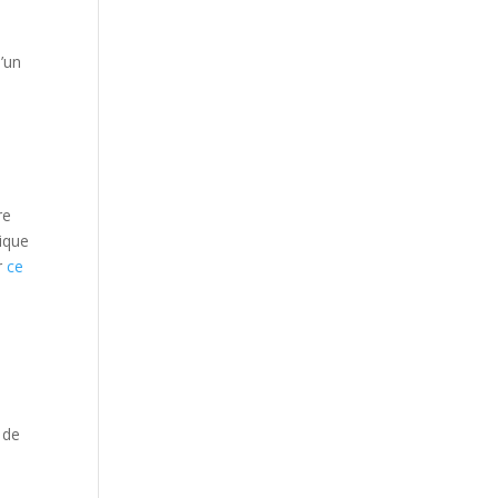
d’un
re
sique
r
ce
 de