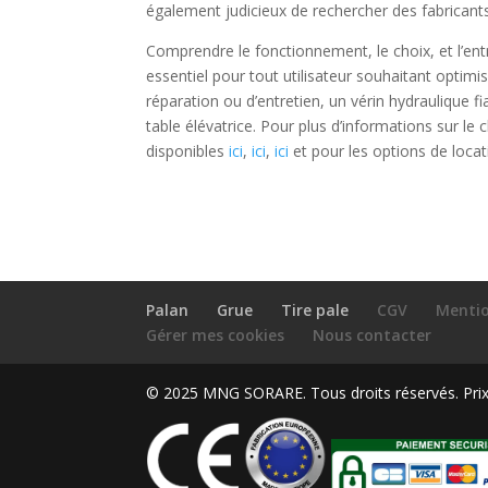
également judicieux de rechercher des fabricants 
Comprendre le fonctionnement, le choix, et l’ent
essentiel pour tout utilisateur souhaitant opti
réparation ou d’entretien, un vérin hydraulique f
table élévatrice. Pour plus d’informations sur le
disponibles
ici
,
ici
,
ici
et pour les options de loca
Palan
Grue
Tire pale
CGV
Mentio
Gérer mes cookies
Nous contacter
© 2025 MNG SORARE. Tous droits réservés. Prix a