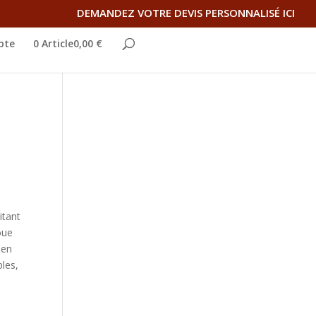
DEMANDEZ VOTRE DEVIS PERSONNALISÉ ICI
pte
0 Article0,00 €
itant
oue
 en
bles,