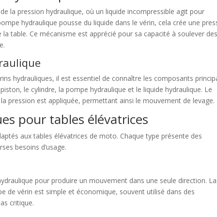
 de la pression hydraulique, où un liquide incompressible agit pour
mpe hydraulique pousse du liquide dans le vérin, cela crée une pres
 de la table. Ce mécanisme est apprécié pour sa capacité à soulever de
e.
raulique
ns hydrauliques, il est essentiel de connaître les composants princi
iston, le cylindre, la pompe hydraulique et le liquide hydraulique. Le
ue la pression est appliquée, permettant ainsi le mouvement de levage.
es pour tables élévatrices
 adaptés aux tables élévatrices de moto. Chaque type présente des
erses besoins d’usage.
n hydraulique pour produire un mouvement dans une seule direction. La
pe de vérin est simple et économique, souvent utilisé dans des
as critique.