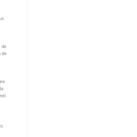
us
u de
n de
ire
la
nel.
es