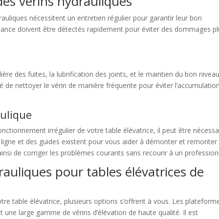
des vérins hydrauliques
liques nécessitent un entretien régulier pour garantir leur bon
llance doivent être détectés rapidement pour éviter des dommages pl
ère des fuites, la lubrification des joints, et le maintien du bon nivea
é de nettoyer le vérin de manière fréquente pour éviter l’accumulatio
ulique
ctionnement irrégulier de votre table élévatrice, il peut être nécessa
en ligne et des guides existent pour vous aider à démonter et remonter 
nsi de corriger les problèmes courants sans recourir à un profession
auliques pour tables élévatrices de
re table élévatrice, plusieurs options s’offrent à vous. Les plateform
une large gamme de vérins d’élévation de haute qualité. Il est