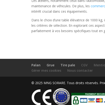
Les ateliers, notamment ceux dans l’automobile,
maintenance de véhicules. De plus, les
commerc
intérêt crucial dans ces équipements.
Dans le choix d’une table élévatrice de 1000 kg, 
les critères de sélection. En explorant ces aspec
parfaitement à vos besoins spécifiques tout en ga
Palan
Grue
Tire pale
CGV
Mentio
Gérer mes cookies
Nous contacter
© 2025 MNG SORARE. Tous droits réservés. Prix a