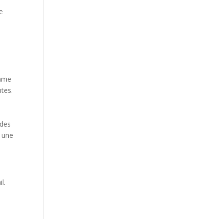
de
e
omme
tes.
ides
a une
l.