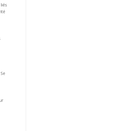
liés
ité
s
 Se
ur