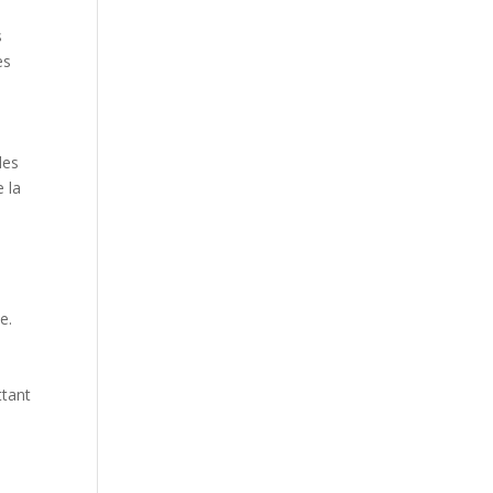
s
es
des
e la
e.
ttant