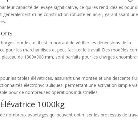
ar leur capacité de levage significative, ce qui les rend idéales pour 
 généralement d’une construction robuste en acier, garantissant un
ves.
ions
arges lourdes, et il est important de vérifier les dimensions de la
ace pour les marchandises et peut faciliter le travail. Des modèles c
 un plateau de 1300×800 mm, sont parfaits pour les charges encombran
 pour les tables élévatrices, assurant une montée et une descente flu
ctionnalités électrohydrauliques, permettant une activation simple vi
ble pour de nombreuses opérations industrielles.
 Élévatrice 1000kg
e de nombreux avantages qui peuvent optimiser les processus de travai