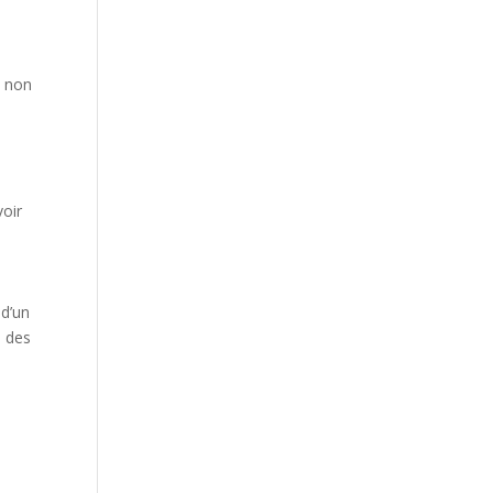
t non
voir
 d’un
s des