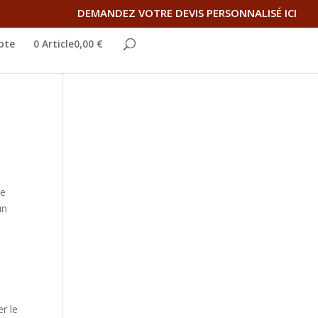
DEMANDEZ VOTRE DEVIS PERSONNALISÉ ICI
pte
0 Article0,00 €
me
un
a
e
r le