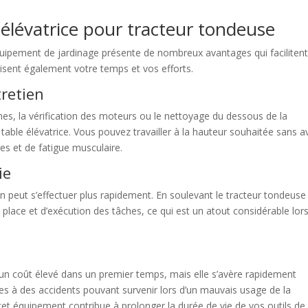
 élévatrice pour tracteur tondeuse
 équipement de jardinage présente de nombreux avantages qui faciliten
misent également votre temps et vos efforts.
tretien
es, la vérification des moteurs ou le nettoyage du dessous de la
able élévatrice. Vous pouvez travailler à la hauteur souhaitée sans a
res et de fatigue musculaire.
ie
en peut s’effectuer plus rapidement. En soulevant le tracteur tondeuse
place et d’exécution des tâches, ce qui est un atout considérable lor
r un coût élevé dans un premier temps, mais elle s’avère rapidement
es à des accidents pouvant survenir lors d’un mauvais usage de la
t équipement contribue à prolonger la durée de vie de vos outils de