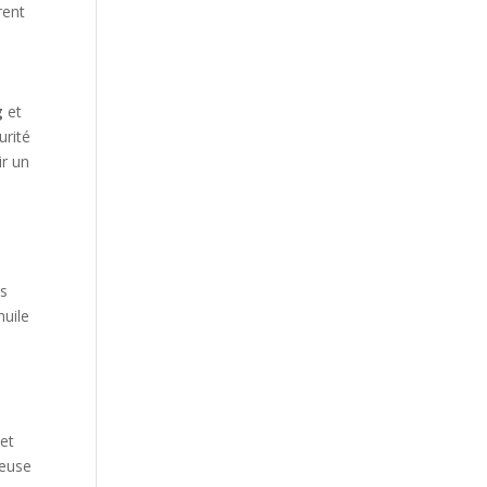
rent
g
et
urité
ir un
a
es
huile
 et
deuse