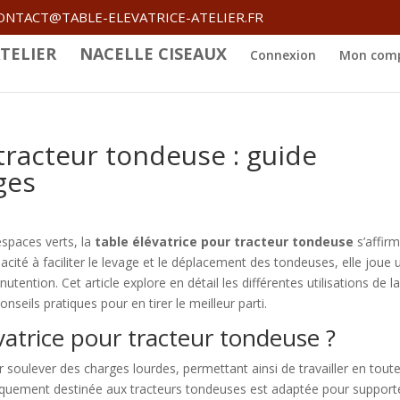
ONTACT@TABLE-ELEVATRICE-ATELIER.FR
TELIER
NACELLE CISEAUX
Connexion
Mon com
tracteur tondeuse : guide
ges
espaces verts, la
table élévatrice pour tracteur tondeuse
s’affir
ité à faciliter le levage et le déplacement des tondeuses, elle joue 
tention. Cet article explore en détail les différentes utilisations de l
nseils pratiques pour en tirer le meilleur parti.
vatrice pour tracteur tondeuse ?
r soulever des charges lourdes, permettant ainsi de travailler en tout
ifiquement destinée aux tracteurs tondeuses est adaptée pour supporte