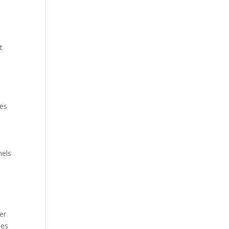
t
e
des
nels
er
les