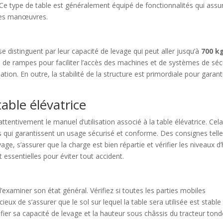
. Ce type de table est généralement équipé de fonctionnalités qui assu
té des manœuvres.
e distinguent par leur capacité de levage qui peut aller jusqu’à
700 k
s de rampes pour faciliter l’accès des machines et de systèmes de séc
sation. En outre, la stabilité de la structure est primordiale pour garant
table élévatrice
attentivement le manuel d’utilisation associé à la table élévatrice. Cel
qui garantissent un usage sécurisé et conforme. Des consignes tell
e, s’assurer que la charge est bien répartie et vérifier les niveaux d’
nt essentielles pour éviter tout accident.
 d’examiner son état général. Vérifiez si toutes les parties mobiles
eux de s’assurer que le sol sur lequel la table sera utilisée est stable
vérifier sa capacité de levage et la hauteur sous châssis du tracteur ton