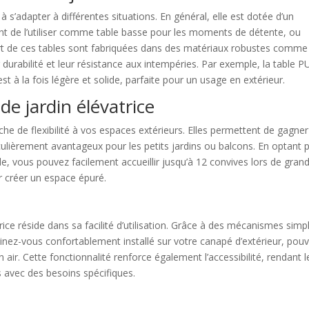
à s’adapter à différentes situations. En général, elle est dotée d’un
ant de l’utiliser comme table basse pour les moments de détente, ou
rt de ces tables sont fabriquées dans des matériaux robustes comme
r durabilité et leur résistance aux intempéries. Par exemple, la table 
t à la fois légère et solide, parfaite pour un usage en extérieur.
de jardin élévatrice
che de flexibilité à vos espaces extérieurs. Elles permettent de gagne
rticulièrement avantageux pour les petits jardins ou balcons. En optant 
, vous pouvez facilement accueillir jusqu’à 12 convives lors de gran
r créer un espace épuré.
rice réside dans sa facilité d’utilisation. Grâce à des mécanismes simp
inez-vous confortablement installé sur votre canapé d’extérieur, pou
 air. Cette fonctionnalité renforce également l’accessibilité, rendant l
 avec des besoins spécifiques.