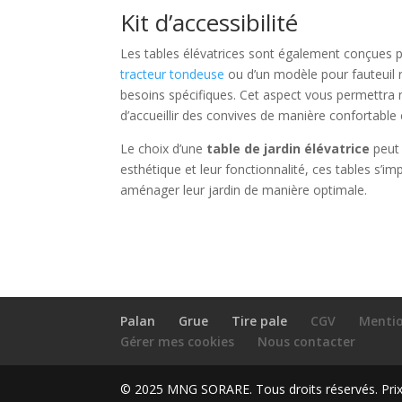
Kit d’accessibilité
Les tables élévatrices sont également conçues pou
tracteur tondeuse
ou d’un modèle pour fauteuil r
besoins spécifiques. Cet aspect vous permettra 
d’accueillir des convives de manière confortable e
Le choix d’une
table de jardin élévatrice
peut 
esthétique et leur fonctionnalité, ces tables s
aménager leur jardin de manière optimale.
Palan
Grue
Tire pale
CGV
Mentio
Gérer mes cookies
Nous contacter
© 2025 MNG SORARE. Tous droits réservés. Prix a