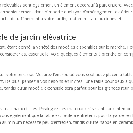
din relevables sont également un élément décoratif à part entière. Ave
t harmonieusement dans n’importe quel type d’aménagement extérieur
che de raffinement à votre jardin, tout en restant pratiques et
e de jardin élévatrice
élicat, étant donné la variété des modèles disponibles sur le marché. Po
 considérer est essentielle. Voici quelques éléments à prendre en com
sur votre terrasse. Mesurez l’endroit où vous souhaitez placer la table
. De plus, pensez à vos besoins en invités : une table pour deux à q
ne, tandis qu’un modèle extensible sera parfait pour les grandes réuni
 matériaux utilisés. Privilégiez des matériaux résistants aux intempér
ous également que la table est facile à entretenir, pour la garder en
en aluminium nécessite peu d’entretien, tandis qu’une nappe en céram