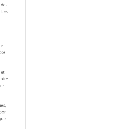
c des
. Les
ur
pte :
 et
uatre
ons.
ies,
 bon
ique