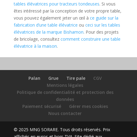
tables élévatrices pour tracteurs tondeuses
. Si vous
êtes intéressé par la conception de votre propre table,
vous pouvez également jeter un œil à
ce guide sur la
fabrication d’une table élévatrice
ou
ceci sur les tables
élévatrices de la marque Bishamon
. Pour des projets
de bricolage, consultez
comment construire une table
élévatrice à la maison
.
Palan
Grue
Tire pale
CGV
Mentions légales
Politique de confidentialité et protection des
données
Paiement sécurisé
Gérer mes cookies
Nous contacter
© 2025 MNG SORARE. Tous droits réservés. Prix
affichés en euros et hors TVA. Site dédié aux