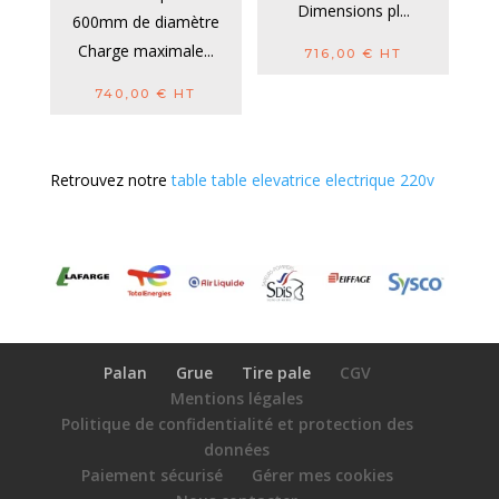
Dimensions pl...
600mm de diamètre
Charge maximale...
716,00
€
HT
740,00
€
HT
Retrouvez notre
table table elevatrice electrique 220v
Palan
Grue
Tire pale
CGV
Mentions légales
Politique de confidentialité et protection des
données
Paiement sécurisé
Gérer mes cookies