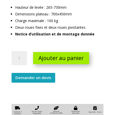
Hauteur de levée : 265-730mm
Dimensions plateau : 700x450mm
Charge maximale : 100 kg
Deux roues fixes et deux roues pivotantes
Notice d’utilisation et de montage donnée
Table
Ajouter au panier
elevatrice
inox
265-
755
Demander un devis
quantity