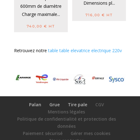
Dimensions pl...
600mm de diamètre
Charge maximale...
716,00
€
HT
740,00
€
HT
Retrouvez notre
table table elevatrice electrique 220v
Palan
Grue
Tire pale
CGV
Mentions légales
Politique de confidentialité et protection des
données
Paiement sécurisé
Gérer mes cookies