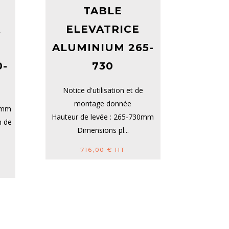
TABLE
À
ELEVATRICE
ALUMINIUM 265-
-
730
Notice d'utilisation et de
montage donnée
60mm
Hauteur de levée : 265-730mm
m de
Dimensions pl...
716,00
€
HT