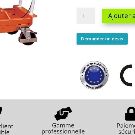
Table
Ajouter 
elevatrice
inclinable
900-
Demander un devis
1560
quantity