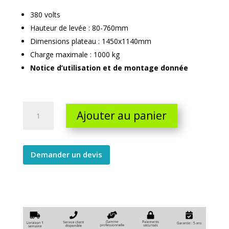
380 volts
Hauteur de levée : 80-760mm
Dimensions plateau : 1450x1140mm
Charge maximale : 1000 kg
Notice d’utilisation et de montage donnée
Table
Ajouter au panier
elevatrice
electrique
en
U
Demander un devis
80-
760
quantity