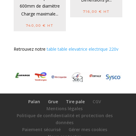
600mm de diamètre
716,00
€
HT
Charge maximale...
740,00
€
HT
Retrouvez notre
table table elevatrice electrique 220v
Palan
Grue
Tire pale
CGV
Mentions légales
Politique de confidentialité et protection des
données
Paiement sécurisé
Gérer mes cookies