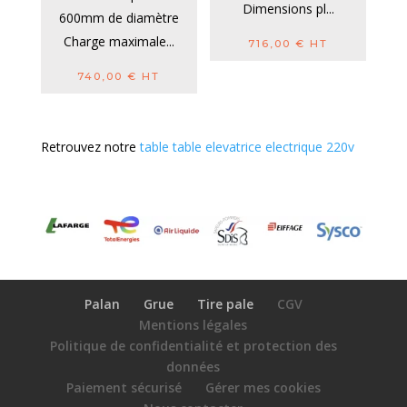
Dimensions pl...
600mm de diamètre
Charge maximale...
716,00
€
HT
740,00
€
HT
Retrouvez notre
table table elevatrice electrique 220v
Palan
Grue
Tire pale
CGV
Mentions légales
Politique de confidentialité et protection des
données
Paiement sécurisé
Gérer mes cookies