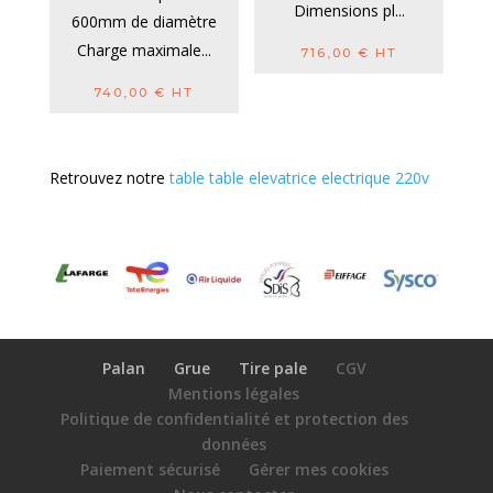
Dimensions pl...
600mm de diamètre
Charge maximale...
716,00
€
HT
740,00
€
HT
Retrouvez notre
table table elevatrice electrique 220v
Palan
Grue
Tire pale
CGV
Mentions légales
Politique de confidentialité et protection des
données
Paiement sécurisé
Gérer mes cookies