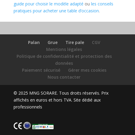
guide pour choisir le modèle adapté
ou
les conseils
pratiques pour acheter une table d’occasion
.
Palan
Grue
Tire pale
CGV
Mentions légales
Politique de confidentialité et protection des
données
Paiement sécurisé
Gérer mes cookies
Nous contacter
© 2025 MNG SORARE. Tous droits réservés. Prix
affichés en euros et hors TVA. Site dédié aux
professionnels