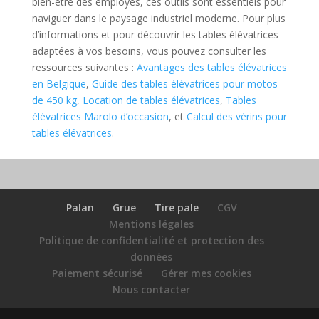
bien-être des employés, ces outils sont essentiels pour
naviguer dans le paysage industriel moderne. Pour plus
d’informations et pour découvrir les tables élévatrices
adaptées à vos besoins, vous pouvez consulter les
ressources suivantes :
Avantages des tables élévatrices
en Belgique
,
Guide des tables élévatrices pour motos
de 450 kg
,
Location de tables élévatrices
,
Tables
élévatrices Marolo d’occasion
, et
Calcul des vérins pour
tables élévatrices
.
Palan
Grue
Tire pale
CGV
Mentions légales
Politique de confidentialité et protection des
données
Paiement sécurisé
Gérer mes cookies
Nous contacter