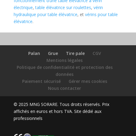
fonctionnement d’une table élévatrice à vérin
électrique
,
table élévatrice sur roulettes
,
vérin
hydraulique pour table élévatrice
, et
vérins pour table
élévatrice
.
Palan
Grue
Tire pale
CGV
Mentions légales
Politique de confidentialité et protection des
données
Paiement sécurisé
Gérer mes cookies
Nous contacter
© 2025 MNG SORARE. Tous droits réservés. Prix
affichés en euros et hors TVA. Site dédié aux
professionnels