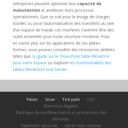
entreprises peuvent optimiser leur
capacité de
manutention
et améliorer leurs processus
opérationnels. Que ce soit pour le levage de charges
lourdes ou pour l’automatisation des transferts au sein
d’un espace de travail, ces machines s’avèrent être des
outils essentiels pour toute structure moderne. Pour
en savoir plus sur les applications de ces plates-
formes, vous pouvez consulter des ressources dédiées
telles que
ce guide sur le choix d’une table élévatrice
pour votre espace
ou explorer
les fonctionnalités des
tables élévatrices tout terrain
.
Palan
Grue
Tire pale
CGV
Mentions légales
Politique de confidentialité et protection des
données
Paiement sécurisé
Gérer mes cookies