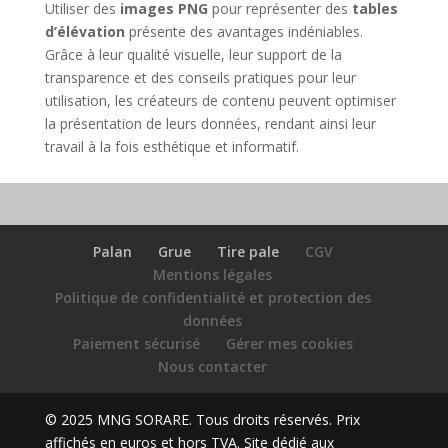
Utiliser des
images PNG
pour représenter des
tables
d’élévation
présente des avantages indéniables.
Grâce à leur qualité visuelle, leur support de la
transparence et des conseils pratiques pour leur
utilisation, les créateurs de contenu peuvent optimiser
la présentation de leurs données, rendant ainsi leur
travail à la fois esthétique et informatif.
Palan
Grue
Tire pale
CGV
Mentions légales
Politique de confidentialité et protection des
données
Paiement sécurisé
Gérer mes cookies
Nous contacter
© 2025 MNG SORARE. Tous droits réservés. Prix
affichés en euros et hors TVA. Site dédié aux