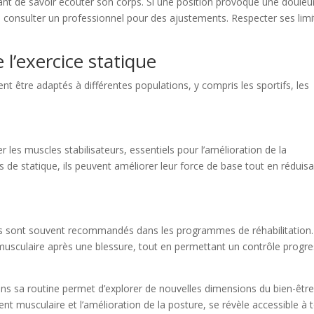
tant de savoir écouter son corps. Si une position provoque une douleu
 de consulter un professionnel pour des ajustements. Respecter ses lim
 l’exercice statique
ent être adaptés à différentes populations, y compris les sportifs, les
r les muscles stabilisateurs, essentiels pour l’amélioration de la
 de statique, ils peuvent améliorer leur force de base tout en réduisa
ques sont souvent recommandés dans les programmes de réhabilitation. 
e musculaire après une blessure, tout en permettant un contrôle progre
 dans sa routine permet d’explorer de nouvelles dimensions du bien-êtr
t musculaire et l’amélioration de la posture, se révèle accessible à 