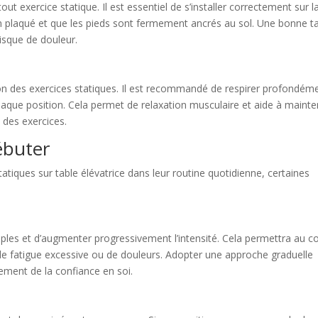
t exercice statique. Il est essentiel de s’installer correctement sur l
ien plaqué et que les pieds sont fermement ancrés au sol. Une bonne t
risque de douleur.
tion des exercices statiques. Il est recommandé de respirer profondém
aque position. Cela permet de relaxation musculaire et aide à mainte
é des exercices.
ébuter
tatiques sur table élévatrice dans leur routine quotidienne, certaines
mples et d’augmenter progressivement l’intensité. Cela permettra au c
 fatigue excessive ou de douleurs. Adopter une approche graduelle
ement de la confiance en soi.