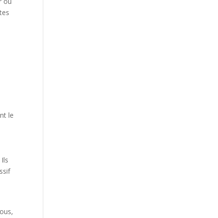
r ou
ites
nt le
Ils
ssif
e
tous,