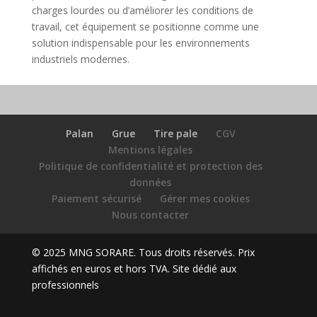
charges lourdes ou d’améliorer les conditions de
travail, cet équipement se positionne comme une
solution indispensable pour les environnements
industriels modernes.
Palan
Grue
Tire pale
CGV
Mentions légales
Politique de confidentialité et protection des
données
Paiement sécurisé
Gérer mes cookies
Nous contacter
© 2025 MNG SORARE. Tous droits réservés. Prix
affichés en euros et hors TVA. Site dédié aux
professionnels