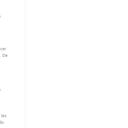
s
acer
e. De
a
 les
 du