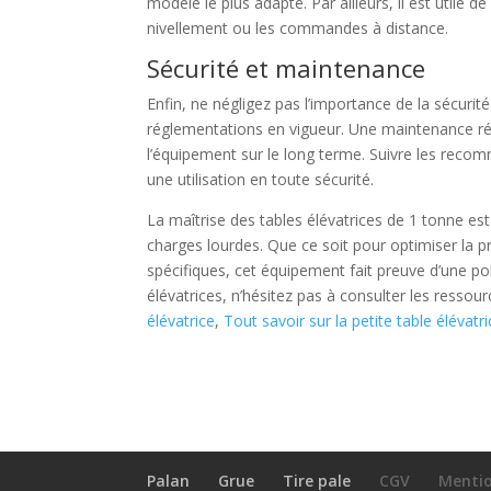
modèle le plus adapté. Par ailleurs, il est utile 
nivellement ou les commandes à distance.
Sécurité et maintenance
Enfin, ne négligez pas l’importance de la sécurité
réglementations en vigueur. Une maintenance ré
l’équipement sur le long terme. Suivre les recom
une utilisation en toute sécurité.
La maîtrise des tables élévatrices de 1 tonne es
charges lourdes. Que ce soit pour optimiser la pr
spécifiques, cet équipement fait preuve d’une po
élévatrices, n’hésitez pas à consulter les ressou
élévatrice
,
Tout savoir sur la petite table élévatr
Palan
Grue
Tire pale
CGV
Mentio