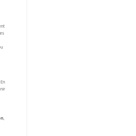
ent
les
ou
 En
nir
on
,