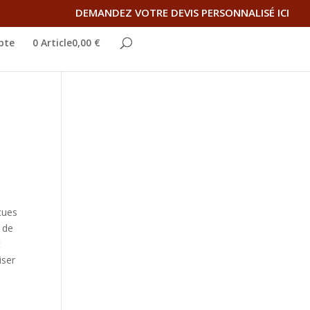
DEMANDEZ VOTRE DEVIS PERSONNALISÉ ICI
pte
0 Article0,00 €
çues
u de
t
iser