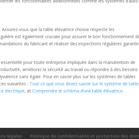
de vérifier les fonctionnalités additionnelles comme les systèmes d’auto
. Assurez-vous que la table élévatrice choisie respecte les
gulière est également cruciale pour assurer le bon fonctionnement d
mandations du fabricant et réaliser des inspections régulières garanti
t essentielle pour toute entreprise impliquée dans la manutention de
oductivité, améliorer la sécurité au travail ou répondre à des besoins
lyvalence sans égale. Pour en savoir plus sur les systèmes de tables
rces suivantes :
Tout ce que vous devez savoir sur le système de table
ice électrique
, et
Comprendre le schéma d’une table élévatrice
.
ns légales
Politique de confidentialité et protection des do