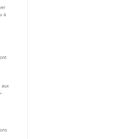
ver
u à
sont
i aux
o-
ions