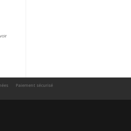
voir
nnées
Paiement sécurisé