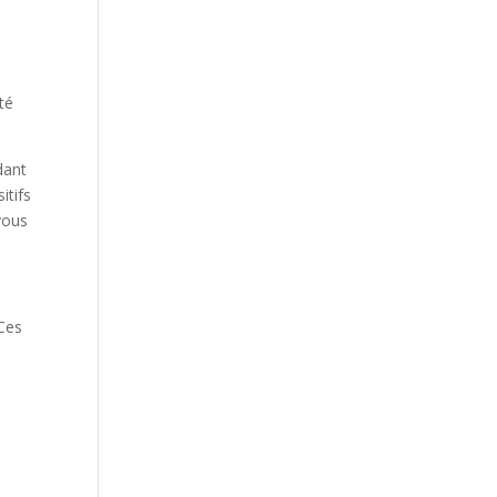
té
dant
itifs
vous
 Ces