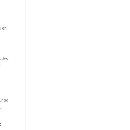
e en
z-les
n
ur sa
,
t