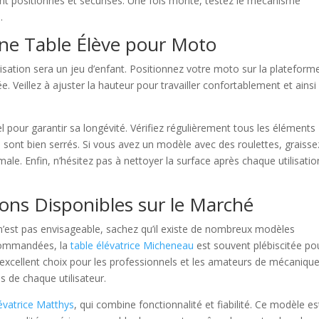
ent positionnés et sécurisés. Une fois monté, testez le mécanisme
.
’une Table Élève pour Moto
ilisation sera un jeu d’enfant. Positionnez votre moto sur la plateform
e. Veillez à ajuster la hauteur pour travailler confortablement et ainsi
l pour garantir sa longévité. Vérifiez régulièrement tous les éléments
 sont bien serrés. Si vous avez un modèle avec des roulettes, graisse
le. Enfin, n’hésitez pas à nettoyer la surface après chaque utilisatio
ons Disponibles sur le Marché
e n’est pas envisageable, sachez qu’il existe de nombreux modèles
ecommandées, la
table élévatrice Micheneau
est souvent plébiscitée po
 excellent choix pour les professionnels et les amateurs de mécanique
s de chaque utilisateur.
lévatrice Matthys
, qui combine fonctionnalité et fiabilité. Ce modèle es