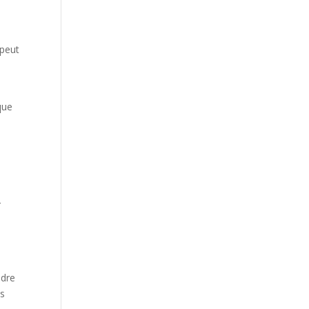
 peut
que
r
adre
es