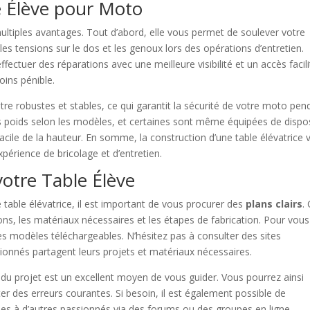
e Élève pour Moto
ltiples avantages. Tout d’abord, elle vous permet de soulever votre
es tensions sur le dos et les genoux lors des opérations d’entretien.
fectuer des réparations avec une meilleure visibilité et un accès facili
oins pénible.
re robustes et stables, ce qui garantit la sécurité de votre moto pen
ts poids selon les modèles, et certaines sont même équipées de dispos
cile de la hauteur. En somme, la construction d’une table élévatrice 
érience de bricolage et d’entretien.
votre Table Élève
 table élévatrice, il est important de vous procurer des
plans clairs
.
ns, les matériaux nécessaires et les étapes de fabrication. Pour vous
es modèles téléchargeables. N’hésitez pas à consulter des sites
onnés partagent leurs projets et matériaux nécessaires.
 du projet est un excellent moyen de vous guider. Vous pourrez ainsi
ter des erreurs courantes. Si besoin, il est également possible de
es à d’autres passionnés via des forums ou des groupes en ligne.