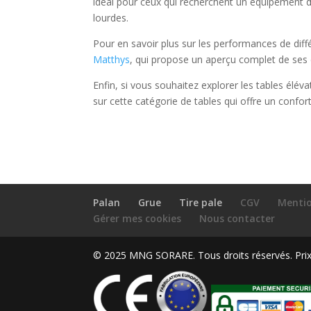
idéal pour ceux qui recherchent un équipement 
lourdes.
Pour en savoir plus sur les performances de diff
Matthys
, qui propose un aperçu complet de ses 
Enfin, si vous souhaitez explorer les tables élév
sur cette catégorie de tables qui offre un confort 
Palan
Grue
Tire pale
CGV
Mentio
Gérer mes cookies
Nous contacter
© 2025 MNG SORARE. Tous droits réservés. Prix a