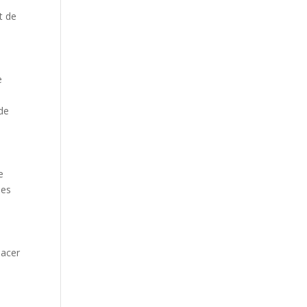
t de
e
 de
e
les
lacer