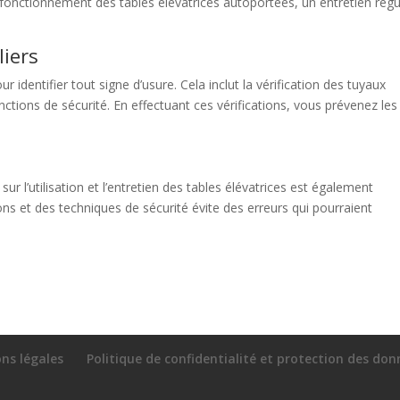
 fonctionnement des tables élévatrices autoportées, un entretien régu
liers
r identifier tout signe d’usure. Cela inclut la vérification des tuyaux
tions de sécurité. En effectuant ces vérifications, vous prévenez les
 l’utilisation et l’entretien des tables élévatrices est également
s et des techniques de sécurité évite des erreurs qui pourraient
ns légales
Politique de confidentialité et protection des do