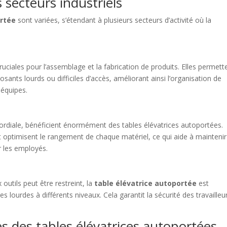
s secteurs industriels
ortée
sont variées, s’étendant à plusieurs secteurs d’activité où la
uciales pour l’assemblage et la fabrication de produits. Elles permett
sants lourds ou difficiles d’accès, améliorant ainsi l’organisation de
 équipes.
mordiale, bénéficient énormément des tables élévatrices autoportées.
 et optimisent le rangement de chaque matériel, ce qui aide à mainteni
r les employés.
 outils peut être restreint, la
table élévatrice autoportée
est
s lourdes à différents niveaux. Cela garantit la sécurité des travailleu
.
s des tables élévatrices autoportées