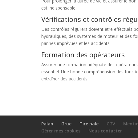
Pour prolonger la durée de vie et assurer le bon
est indispensable.
Vérifications et contrôles régu
Des contrôles réguliers doivent être effectués pou
hydrauliques, des systèmes de moteur et des fonc
pannes imprévues et les accidents.
Formation des opérateurs
Assurer une formation adéquate des opérateurs sur
essentiel. Une bonne compréhension des fonction
entraîner des accidents.
Palan
Grue
Tire pale
CGV
Mentio
Gérer mes cookies
Nous contacter