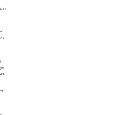
rices
re
ges
cts
ges
tre.
ifs