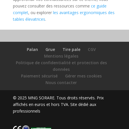
pouvez consulter des ressources comme
ce guide
complet
, ou explorer
les avantages ergonomiques des
tables élevatrices
.
Palan
Grue
Tire pale
CGV
Mentions légales
Politique de confidentialité et protection des
données
Paiement sécurisé
Gérer mes cookies
Nous contacter
© 2025 MNG SORARE. Tous droits réservés. Prix
affichés en euros et hors TVA. Site dédié aux
professionnels