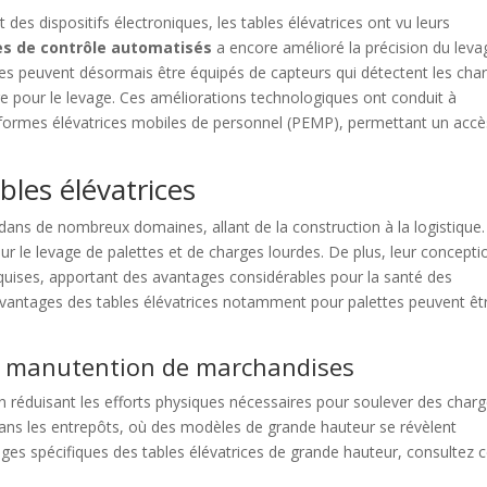
des dispositifs électroniques, les tables élévatrices ont vu leurs
s de contrôle automatisés
a encore amélioré la précision du leva
es peuvent désormais être équipés de capteurs qui détectent les cha
e pour le levage. Ces améliorations technologiques ont conduit à
formes élévatrices mobiles de personnel (PEMP), permettant un accè
bles élévatrices
re dans de nombreux domaines, allant de la construction à la logistique.
pour le levage de palettes et de charges lourdes. De plus, leur concepti
uises, apportant des avantages considérables pour la santé des
s avantages des tables élévatrices notamment pour palettes peuvent êt
la manutention de marchandises
 en réduisant les efforts physiques nécessaires pour soulever des char
 dans les entrepôts, où des modèles de grande hauteur se révèlent
tages spécifiques des tables élévatrices de grande hauteur, consultez 