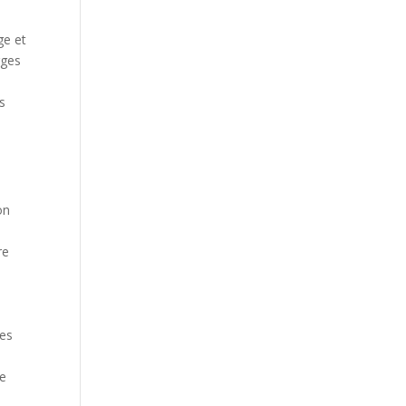
ge et
rges
s
on
re
ges
ce