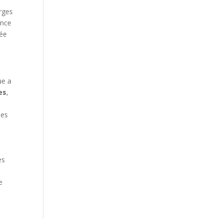
arges
ance
cée
ue a
es
,
ées
es
e