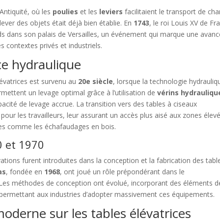
Antiquité, où les
poulies
et les
leviers
facilitaient le transport de ch
lever des objets était déjà bien établie. En
1743
, le roi Louis XV de Fr
oids dans son palais de Versailles, un événement qui marque une avan
s contextes privés et industriels.
ice hydraulique
élévatrices est survenu au
20e siècle
, lorsque la technologie hydrauliq
mettent un levage optimal grâce à l’utilisation de
vérins hydrauliqu
pacité de levage accrue. La transition vers des tables à ciseaux
pour les travailleurs, leur assurant un accès plus aisé aux zones élev
ires comme les échafaudages en bois.
0 et 1970
ations furent introduites dans la conception et la fabrication des tabl
as
, fondée en
1968
, ont joué un rôle prépondérant dans le
Les méthodes de conception ont évolué, incorporant des éléments d
 permettant aux industries d’adopter massivement ces équipements.
oderne sur les tables élévatrices