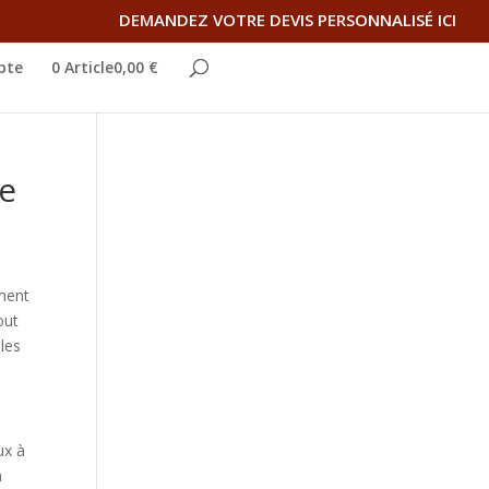
DEMANDEZ VOTRE DEVIS PERSONNALISÉ ICI
pte
0 Article0,00 €
ce
ement
out
bles
ux à
n