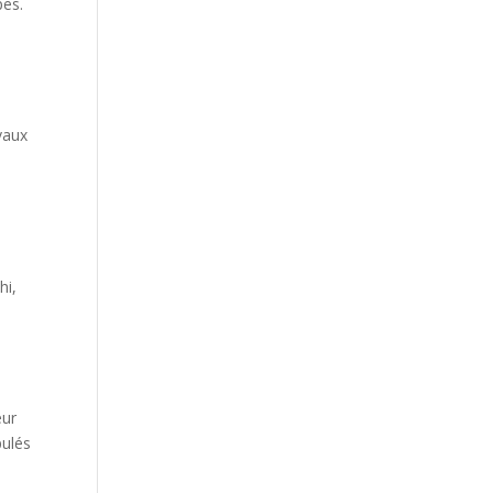
pes.
avaux
hi,
eur
pulés