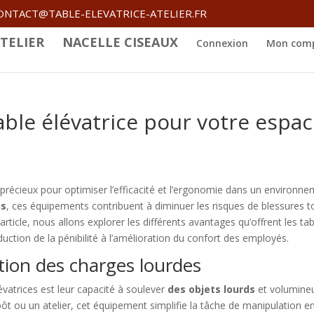
ONTACT@TABLE-ELEVATRICE-ATELIER.FR
TELIER
NACELLE CISEAUX
Connexion
Mon com
able élévatrice pour votre espa
s précieux pour optimiser l’efficacité et l’ergonomie dans un environn
es
, ces équipements contribuent à diminuer les risques de blessures t
rticle, nous allons explorer les différents avantages qu’offrent les ta
duction de la pénibilité à l’amélioration du confort des employés.
ation des charges lourdes
évatrices est leur capacité à soulever
des objets lourds
et volumine
ôt ou un atelier, cet équipement simplifie la tâche de manipulation e