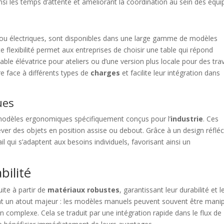
nsi les temps d’attente et améliorant la coordination au sein des équi
es ou électriques, sont disponibles dans une large gamme de modèles
e flexibilité permet aux entreprises de choisir une table qui répond
table élévatrice pour ateliers ou d’une version plus locale pour des tr
e face à différents types de
charges
et facilite leur intégration dans
ues
s modèles ergonomiques spécifiquement conçus pour l’
industrie
. Ces
ver des objets en position assise ou debout. Grâce à un design réfléc
 qui s’adaptent aux besoins individuels, favorisant ainsi un
bilité
ite à partir de
matériaux robustes
, garantissant leur durabilité et l
ement un atout majeur : les modèles manuels peuvent souvent être mani
on complexe. Cela se traduit par une intégration rapide dans le flux de