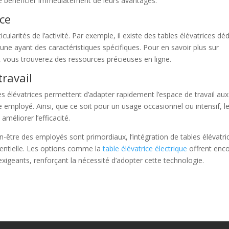
 de bénéficier immédiatement de leurs avantages.
ice
cularités de l’activité. Par exemple, il existe des tables élévatrices dé
une ayant des caractéristiques spécifiques. Pour en savoir plus sur
 vous trouverez des ressources précieuses en ligne.
travail
les élévatrices permettent d’adapter rapidement l’espace de travail aux
mployé. Ainsi, que ce soit pour un usage occasionnel ou intensif, l
améliorer l’efficacité.
n-être des employés sont primordiaux, l’intégration de tables élévatri
sentielle. Les options comme la
table élévatrice électrique
offrent enc
exigeants, renforçant la nécessité d’adopter cette technologie.