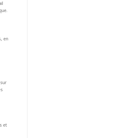
il
que.
s, en
 sur
es
ls et