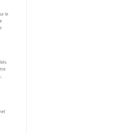
ur le
ue
e
liés
tre
,
met