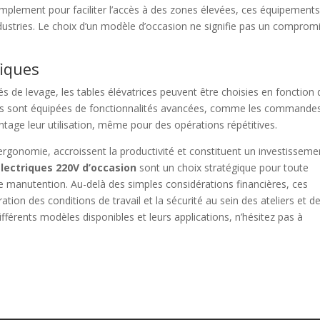
implement pour faciliter l’accès à des zones élevées, ces équipement
dustries. Le choix d’un modèle d’occasion ne signifie pas un comprom
fiques
tés de levage, les tables élévatrices peuvent être choisies en fonction
rtaines sont équipées de fonctionnalités avancées, comme les commande
antage leur utilisation, même pour des opérations répétitives.
’ergonomie, accroissent la productivité et constituent un investisseme
électriques 220V d’occasion
sont un choix stratégique pour toute
e manutention. Au-delà des simples considérations financières, ces
tion des conditions de travail et la sécurité au sein des ateliers et d
ifférents modèles disponibles et leurs applications, n’hésitez pas à