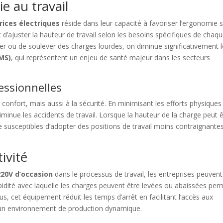
e au travail
rices électriques
réside dans leur capacité à favoriser l’ergonomie s
et d’ajuster la hauteur de travail selon les besoins spécifiques de chaq
er ou de soulever des charges lourdes, on diminue significativement l
MS)
, qui représentent un enjeu de santé majeur dans les secteurs
essionnelles
onfort, mais aussi à la sécurité. En minimisant les efforts physiques 
inue les accidents de travail. Lorsque la hauteur de la charge peut ê
 susceptibles d’adopter des positions de travail moins contraignantes
ivité
220V d’occasion
dans le processus de travail, les entreprises peuvent
pidité avec laquelle les charges peuvent être levées ou abaissées per
s, cet équipement réduit les temps d’arrêt en facilitant l’accès aux
s un environnement de production dynamique.