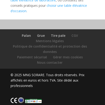
table élévatrice de laboratoire
, ou consultez des
conseils pratiques pour
choisir une table élévatrice
d’occasion
.
Palan
Grue
Tire pale
CGV
Mentions légales
Politique de confidentialité et protection des
données
Paiement sécurisé
Gérer mes cookies
Nous contacter
© 2025 MNG SORARE. Tous droits réservés. Prix
affichés en euros et hors TVA. Site dédié aux
professionnels