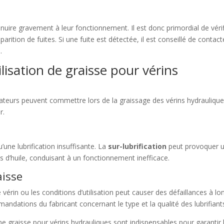
nuire gravement à leur fonctionnement. Il est donc primordial de vérif
pparition de fuites. Si une fuite est détectée, il est conseillé de contact
.
tilisation de graisse pour vérins
lisateurs peuvent commettre lors de la graissage des vérins hydraulique
r.
une lubrification insuffisante. La
sur-lubrification
peut provoquer 
 d’huile, conduisant à un fonctionnement inefficace.
aisse
vérin ou les conditions d’utilisation peut causer des défaillances à lo
mandations du fabricant concernant le type et la qualité des lubrifiant
nne graisse pour vérins hydrauliques sont indispensables pour garantir 