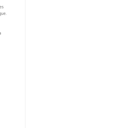
ges
que.
a