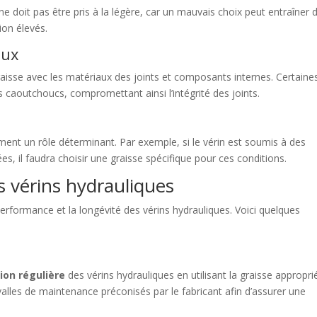
e doit pas être pris à la légère, car un mauvais choix peut entraîner 
ion élevés.
aux
a graisse avec les matériaux des joints et composants internes. Certaine
s caoutchoucs, compromettant ainsi l’intégrité des joints.
ement un rôle déterminant. Par exemple, si le vérin est soumis à des
, il faudra choisir une graisse spécifique pour ces conditions.
s vérins hydrauliques
 performance et la longévité des vérins hydrauliques. Voici quelques
tion régulière
des vérins hydrauliques en utilisant la graisse appropri
rvalles de maintenance préconisés par le fabricant afin d’assurer une