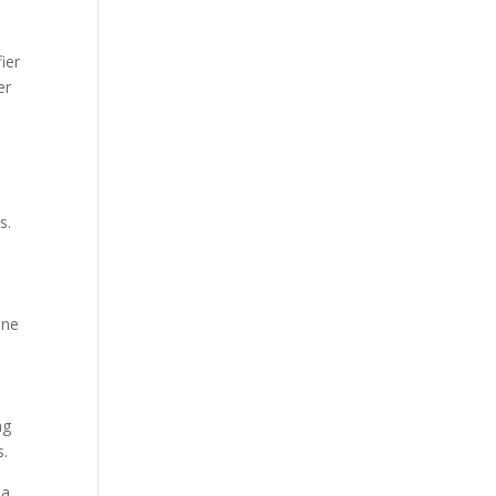
ier
er
s.
une
ng
s.
la