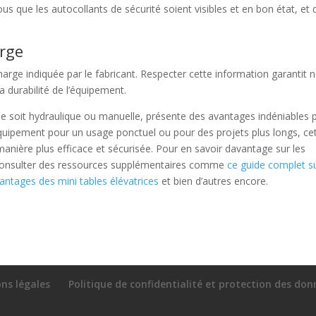
us que les autocollants de sécurité soient visibles et en bon état, et
.
arge
charge indiquée par le fabricant. Respecter cette information garantit 
la durabilité de l’équipement.
elle soit hydraulique ou manuelle, présente des avantages indéniables 
quipement pour un usage ponctuel ou pour des projets plus longs, ce
e manière plus efficace et sécurisée. Pour en savoir davantage sur les
 à consulter des ressources supplémentaires comme
ce guide complet su
vantages des mini tables élévatrices
et bien d’autres encore.
ns légales
Politique de confidentialité et protection des do