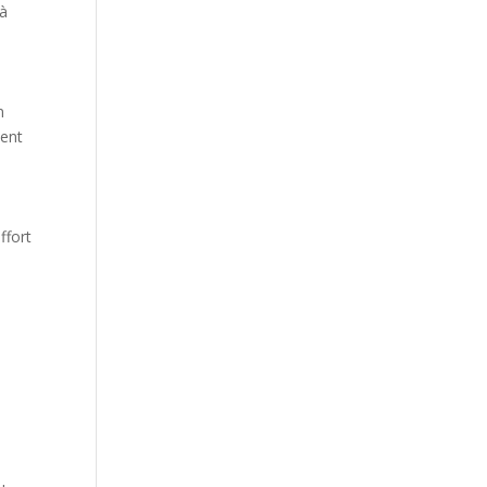
 à
n
ment
ffort