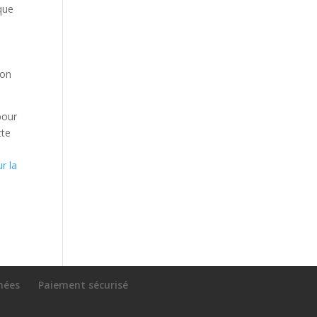
 que
non
pour
tte
r la
nnées
Paiement sécurisé