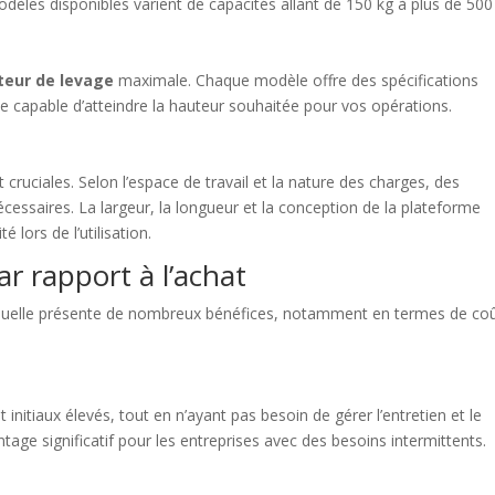
èles disponibles varient de capacités allant de 150 kg à plus de 500
teur de levage
maximale. Chaque modèle offre des spécifications
able capable d’atteindre la hauteur souhaitée pour vos opérations.
ruciales. Selon l’espace de travail et la nature des charges, des
écessaires. La largeur, la longueur et la conception de la plateforme
é lors de l’utilisation.
ar rapport à l’achat
manuelle présente de nombreux bénéfices, notamment en termes de coû
 initiaux élevés, tout en n’ayant pas besoin de gérer l’entretien et le
age significatif pour les entreprises avec des besoins intermittents.