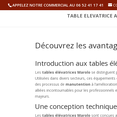
APPELEZ NOTRE COMMERCIAL AU 06 52 41 17 41
C
TABLE ELEVATRICE A
Découvrez les avantag
Introduction aux tables él
Les
tables élévatrices Marolo
se distinguent p
Utilisées dans divers secteurs, ces équipements d
des processus de
manutention
à l’amélioration
alliées incontournables pour les professionnels e
majeurs.
Une conception technique
Les
tables élévatrices Marolo
sont conçues av