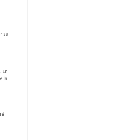
s
ar sa
. En
e la
té