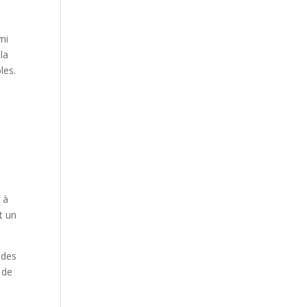
mi
la
les.
 à
t un
 des
 de