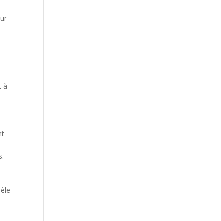
sur
t à
nt
s.
dèle