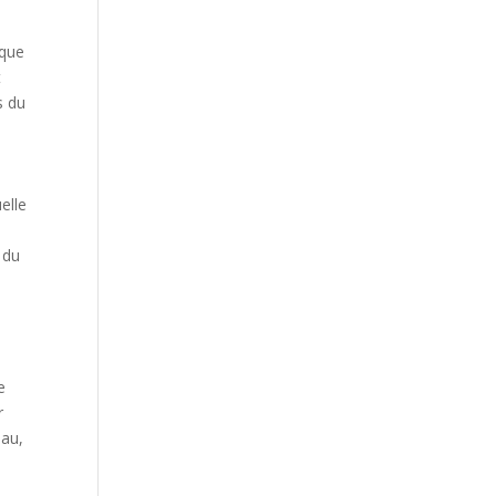
aque
t
s du
elle
 du
e
r
eau,