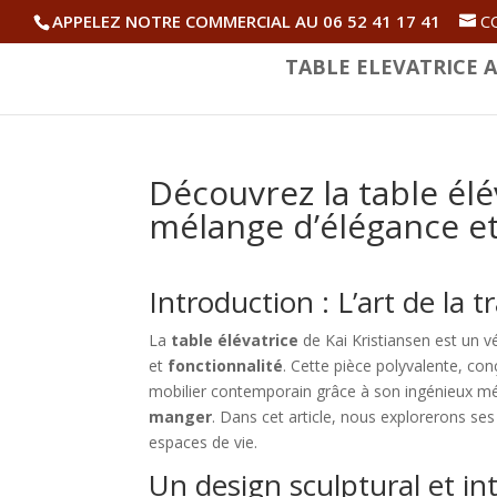
APPELEZ NOTRE COMMERCIAL AU 06 52 41 17 41
C
TABLE ELEVATRICE A
Découvrez la table élé
mélange d’élégance et
Introduction : L’art de la 
La
table élévatrice
de Kai Kristiansen est un v
et
fonctionnalité
. Cette pièce polyvalente, c
mobilier contemporain grâce à son ingénieux m
manger
. Dans cet article, nous explorerons ses 
espaces de vie.
Un design sculptural et i