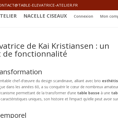
ONTACT@TABLE-ELEVATRICE-ATELIER.FR
TELIER
NACELLE CISEAUX
Connexion
Mon com
vatrice de Kai Kristiansen : un
 de fonctionnalité
transformation
éritable chef-d’œuvre du design scandinave, alliant avec brio
esthéti
onçue dans les années 60, a su conquérir le cœur de nombreux amateu
écanisme permettant de la transformer d’une
table basse
à une
tab
caractéristiques uniques, son histoire et l’impact qu’elle peut avoir su
ntemporel