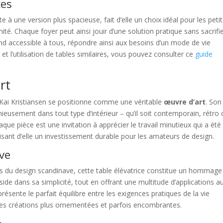
ces
 à une version plus spacieuse, fait d’elle un choix idéal pour les peti
é. Chaque foyer peut ainsi jouir d’une solution pratique sans sacrifie
 rend accessible à tous, répondre ainsi aux besoins d’un mode de vie
et l’utilisation de tables similaires, vous pouvez consulter ce
guide
rt
de Kai Kristiansen se positionne comme une véritable
œuvre d’art
. Son
nieusement dans tout type d’intérieur – qu’il soit contemporain, rétro
que pièce est une invitation à apprécier le travail minutieux qui a été
aisant d’elle un investissement durable pour les amateurs de design.
ve
es du design scandinave, cette table élévatrice constitue un hommage
ide dans sa simplicité, tout en offrant une multitude d’applications a
résente le parfait équilibre entre les exigences pratiques de la vie
des créations plus ornementées et parfois encombrantes.