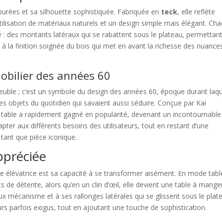
épurées et sa silhouette sophistiquée. Fabriquée en
teck
, elle reflète
l’utilisation de matériaux naturels et un design simple mais élégant. Ch
 : des montants latéraux qui se rabattent sous le plateau, permettan
 à la finition soignée du bois qui met en avant la richesse des nuance
bilier des années 60
euble ; c’est un symbole du design des années 60, époque durant laqu
r des objets du quotidien qui savaient aussi séduire. Conçue par Kai
te table a rapidement gagné en popularité, devenant un incontournable
apter aux différents besoins des utilisateurs, tout en restant d’une
tant que pièce iconique.
ppréciée
ble élévatrice est sa capacité à se transformer aisément. En mode tabl
ts de détente, alors qu’en un clin d’œil, elle devient une table à mange
ux mécanisme et à ses rallonges latérales qui se glissent sous le plat
urs parfois exigus, tout en ajoutant une touche de sophistication.