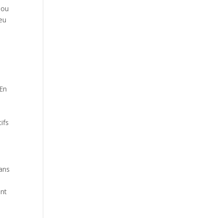
 ou
peu
 En
ifs
dans
ent