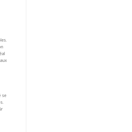
les.
on
éal
 aux
é se
s.
ûr