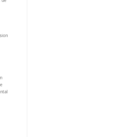
t de
ssion
e
un
de
ntal