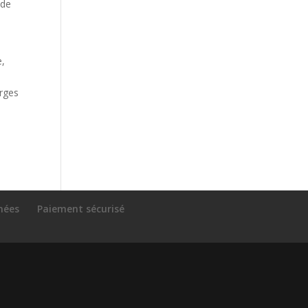
 de
e,
arges
nnées
Paiement sécurisé