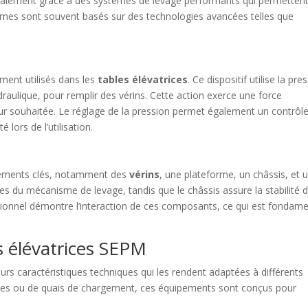
ipalement grâce à des systèmes de levage performants qui permetten
tèmes sont souvent basés sur des technologies avancées telles que
ment utilisés dans les
tables élévatrices
. Ce dispositif utilise la pre
draulique, pour remplir des vérins. Cette action exerce une force
ur souhaitée. Le réglage de la pression permet également un contrôl
 lors de l’utilisation.
éléments clés, notamment des
vérins
, une plateforme, un châssis, et 
s du mécanisme de levage, tandis que le châssis assure la stabilité 
ctionnel démontre l’interaction de ces composants, ce qui est fondame
s élévatrices SEPM
urs caractéristiques techniques qui les rendent adaptées à différents
sines ou de quais de chargement, ces équipements sont conçus pour