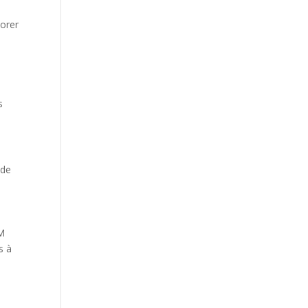
iorer
s
 de
PM
s à