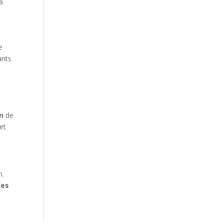
à
e
ants
n
de
et
n.
les