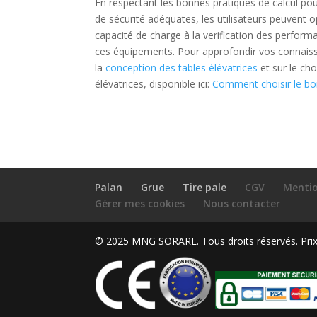
En respectant les bonnes pratiques de calcul pou
de sécurité adéquates, les utilisateurs peuvent o
capacité de charge à la verification des perfor
ces équipements. Pour approfondir vos connaiss
la
conception des tables élévatrices
et sur le ch
élévatrices, disponible ici:
Comment choisir le bo
Palan
Grue
Tire pale
CGV
Mentio
Gérer mes cookies
Nous contacter
© 2025 MNG SORARE. Tous droits réservés. Prix a