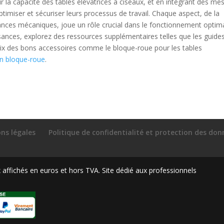
r la capacité des tables élévatrices à ciseaux, et en intégrant des me
ptimiser et sécuriser leurs processus de travail. Chaque aspect, de la
mances mécaniques, joue un rôle crucial dans le fonctionnement optim
ances, explorez des ressources supplémentaires telles que les guides
oix des bons accessoires comme le bloque-roue pour les tables
n bloque-roue
.
ns légales
Politique de confidentialité et protection des do
ffichés en euros et hors TVA. Site dédié aux professionnels