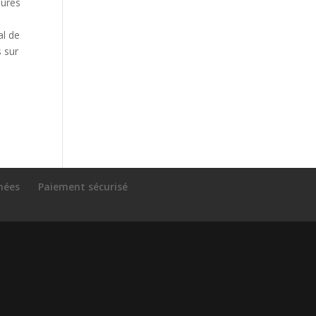
sures
al de
 sur
nnées
Paiement sécurisé