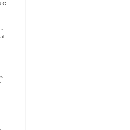
e et
ée
 il
es
r
e