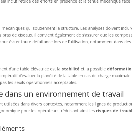
ela inclut l’étude des efforts en présence et la tenue mécanique face 
s mécaniques qui soutiennent la structure. Les analyses doivent inclur
es bras de ciseaux. Il convient également de s’assurer que les compos
our éviter toute défaillance lors de l’utilisation, notamment dans des
nt d’une table élévatrice est la
stabilité
et la possible
déformatio
t impératif d’évaluer la planéité de la table en cas de charge maximale 
pas les seuils opérationnels acceptables.
ce dans un environnement de travail
t utilisées dans divers contextes, notamment les lignes de productio
 ergonomique pour les opérateurs, réduisant ainsi les
risques de troub
éléments