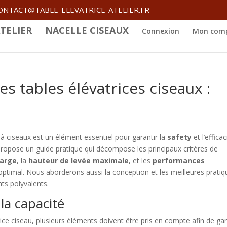
ONTACT@TABLE-ELEVATRICE-ATELIER.FR
TELIER
NACELLE CISEAUX
Connexion
Mon com
es tables élévatrices ciseaux :
 à ciseaux est un élément essentiel pour garantir la
safety
et l’efficac
 propose un guide pratique qui décompose les principaux critères de
harge
, la
hauteur de levée maximale
, et les
performances
ptimal. Nous aborderons aussi la conception et les meilleures pratiq
ts polyvalents.
la capacité
rice ciseau, plusieurs éléments doivent être pris en compte afin de gar